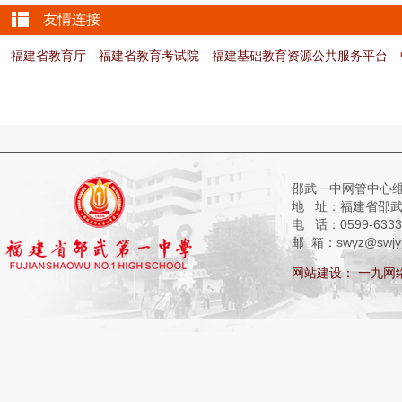
友情连接
福建省教育厅
福建省教育考试院
福建基础教育资源公共服务平台
邵武一中网管中心
地 址：福建省邵武市
电 话：0599-6333
邮 箱：swyz@swj
网站建设： 一九网