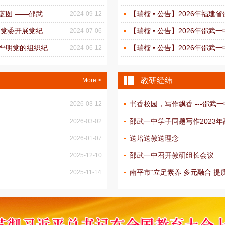
 ——邵武...
【瑞榴 • 公告】2026年福
2024-09-12
委开展党纪...
【瑞榴 • 公告】2026年邵武
2024-07-06
明党的组织纪...
【瑞榴 • 公告】2026年邵武
2024-06-12
教研经纬
More >
书香校园，写作飘香 ---邵武一
2026-03-12
邵武一中学子同题写作2023
2026-03-02
送培送教送理念
2026-01-07
邵武一中召开教研组长会议
2025-12-10
南平市“立足素养 多元融合 提
2025-11-14