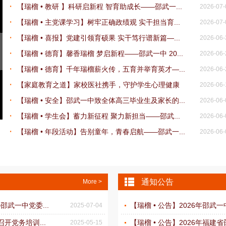
【瑞榴 • 教研 】科研启新程 智育助成长——邵武一...
2026-07-
【瑞榴 • 主党课学习】树牢正确政绩观 实干担当育...
2026-07-
【瑞榴 • 喜报】党建引领育硕果 实干笃行谱新篇—...
2026-06-
【瑞榴 • 德育】馨香瑞榴 梦启新程——邵武一中 20...
2026-06-
【瑞榴 • 德育】千年瑞榴薪火传，五育并举育英才—...
2026-06-
【家庭教育之道】家校医社携手，守护学生心理健康
2026-06-
【瑞榴 • 安全】邵武一中致全体高三毕业生及家长的...
2026-06-
【瑞榴 • 学生会】蓄力新征程 聚力新担当——邵武...
2026-06-
【瑞榴 • 年段活动】告别童年，青春启航——邵武一...
2026-06-
通知公告
More >
武一中党委...
【瑞榴 • 公告】2026年邵武
2025-07-04
开党务培训...
【瑞榴 • 公告】2026年福建
2025-05-15