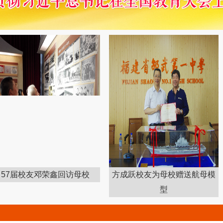
届校友邓荣鑫回访母校
方成跃校友为母校赠送航母模
型