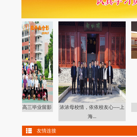
19届高三毕业留影
浓浓母校情，依依校友心----上
57
海...
友情连接