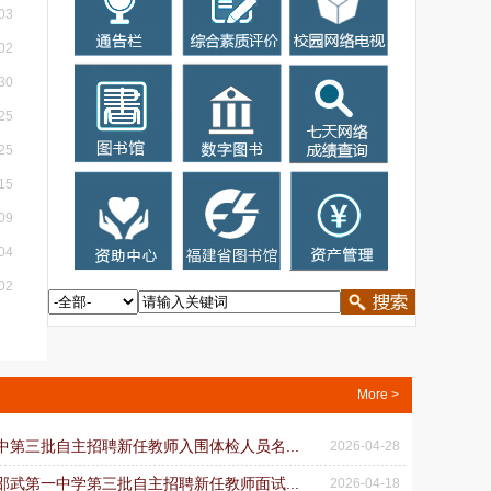
03
02
30
25
25
15
09
04
02
More >
一中第三批自主招聘新任教师入围体检人员名...
2026-04-28
省邵武第一中学第三批自主招聘新任教师面试...
2026-04-18