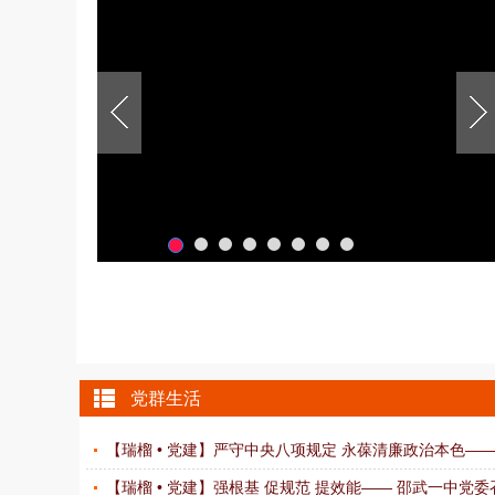
党群生活
【瑞榴 • 党建】严守中央八项规定 永葆清廉政治本色——邵
【瑞榴 • 党建】强根基 促规范 提效能—— 邵武一中党委召