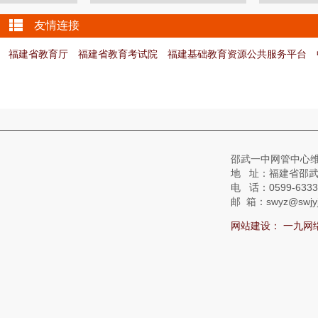
友情连接
福建省教育厅
福建省教育考试院
福建基础教育资源公共服务平台
邵武一中网管中心
地 址：福建省邵武市
电 话：0599-6333
邮 箱：swyz@swj
网站建设： 一九网