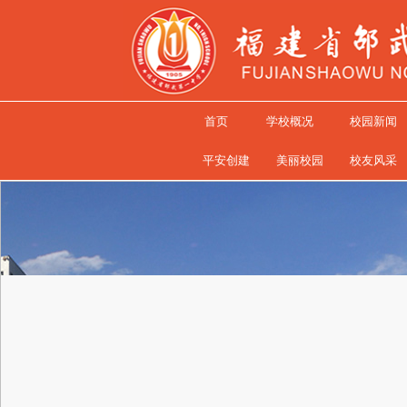
首页
学校概况
校园新闻
平安创建
美丽校园
校友风采