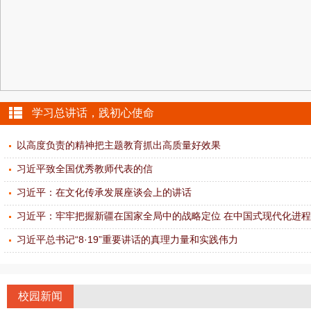
学习总讲话，践初心使命
以高度负责的精神把主题教育抓出高质量好效果
习近平致全国优秀教师代表的信
习近平：在文化传承发展座谈会上的讲话
习近平：牢牢把握新疆在国家全局中的战略定位 在中国式现代化进程中
习近平总书记“8·19”重要讲话的真理力量和实践伟力
校园新闻