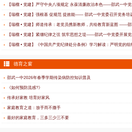
【瑞榴 • 党建】严守中央八项规定 永葆清廉政治本色——邵武一中党委
【瑞榴 • 党建】强根基 促规范 提效能—— 邵武一中党委召开党务培训.
【瑞榴 • 党建】师道传承：老党员携新教师，共绘教育新蓝图 ——邵武
【瑞榴 • 党建】紧绷纪律之弦 筑牢思想之堤——邵武一中党委开展党纪
【瑞榴 • 党建】《中国共产党纪律处分条例》学习解读：严明党的组织纪
德育之窗
邵武一中2026年春季学期传染病防控知识普及
《如何预防流感?》
传承好家教 培育好家风
家庭教育之道：放手而不撒手
最好的家庭教育，三多三少三不要