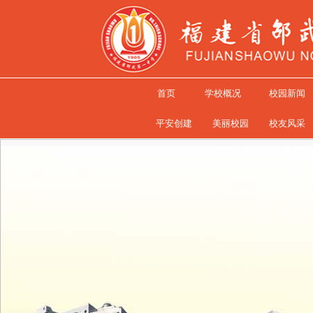
首页
学校概况
校园新闻
平安创建
美丽校园
校友风采