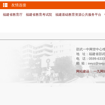
友情连接
福建省教育厅
福建省教育考试院
福建基础教育资源公共服务平台
邵武一中网管中心
地 址：福建省邵武市
电 话：0599-6333
邮 箱：swyz@swj
网站建设： 一九网