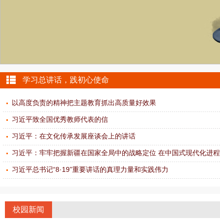
学习总讲话，践初心使命
以高度负责的精神把主题教育抓出高质量好效果
习近平致全国优秀教师代表的信
习近平：在文化传承发展座谈会上的讲话
习近平：牢牢把握新疆在国家全局中的战略定位 在中国式现代化进程中
习近平总书记“8·19”重要讲话的真理力量和实践伟力
校园新闻