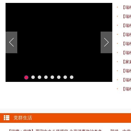
【瑞榴
【瑞榴
【瑞
【瑞
【瑞榴
【瑞
【家
【瑞
【瑞
【瑞
党群生活